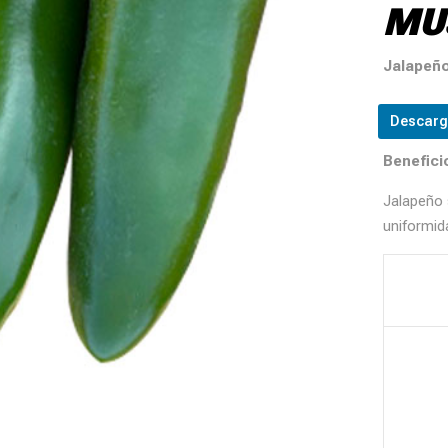
MU
Jalapeño
Descarg
Benefici
Jalapeño 
uniformid
P
P