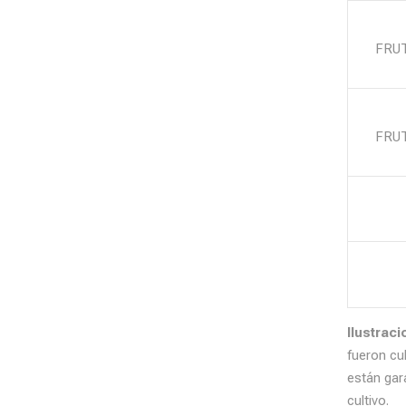
FO
FRU
TA
FRU
F
RE
Ilustrac
fueron cu
están gar
cultivo.