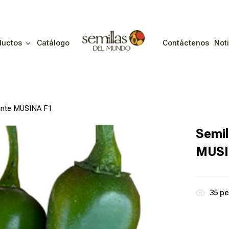
ductos
Catálogo
Contáctenos
Noti
cante MUSINA F1
Semil
MUSI
35
pe