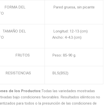
RMA DEL
Pared gruesa, sin picante
TO
MAÑO DEL
Longitud: 12-13 (cm)
TO
Ancho: 4-4.3 (cm)
RUTOS
Peso: 85-90 g.
SISTENCIAS
BLS(BS2)
iones de los Productos:
Todas las variedades mostradas
ltivadas bajo condiciones favorables. Resultados idénticos no
antizados para todos o la presunción de las condiciones de