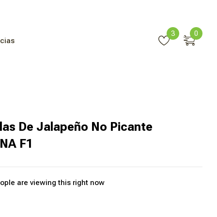
3
0
cias
las De Jalapeño No Picante
NA F1
ople are viewing this right now